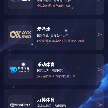
PUBLIC WELFARE CONCEPT
我们的公益理念：促进社会和谐发展。
"平等"、"互助"、"友爱"、"共享"是我们的公益行动指引，社会
公益是我们最高的美德，也是我们的信念和经营理想。秉承
着"和谐"的公益理念，我们成立了"开云集团中国有限公司官网
义工服务队"，将理念转化为实际行动， 关心、帮扶有困难的
人，互助互爱，共建和谐社会。
爱心帮扶，关爱共融！
简
繁
En